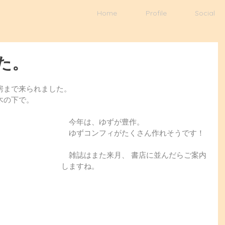
Home
Profile
Social
た。
房まで来られました。
木の下で。
　今年は、ゆずが豊作。 
　ゆずコンフィがたくさん作れそうです！ 
　雑誌はまた来月、 書店に並んだらご案内
しますね。