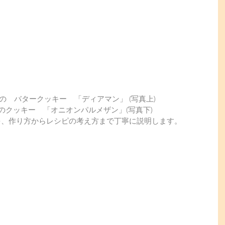
気の　バタークッキー　「ディアマン」 (写真上)
のクッキー　「オニオンパルメザン」(写真下)
レシピを、作り方からレシピの考え方まで丁寧に説明します。