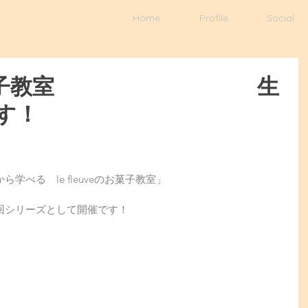
Home
Profile
Social
uveのお菓子教室 生
す！
べる　le fleuveのお菓子教室」
回シリーズとして開催です！