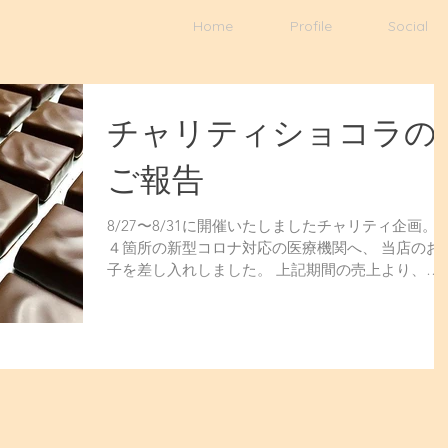
Home
Profile
Social
チャリティショコラの
ご報告
8/27〜8/31に開催いたしましたチャリティ企画。​ ​
４箇所の新型コロナ対応の医療機関へ、 当店のお
子を差し入れしました。 上記期間の売上より、
189250円を日本医師会に寄付いたしました。 今年
もたくさんのご参加ありがとうございました。