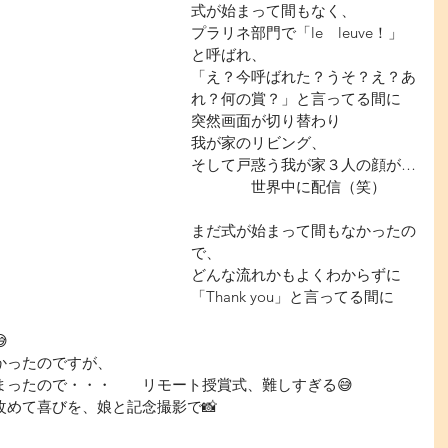
式が始まって間もなく、
プラリネ部門で「le　leuve！」 
と呼ばれ、
「え？今呼ばれた？うそ？え？あ
れ？何の賞？」と言ってる間に
突然画面が切り替わり
我が家のリビング、
そして戸惑う我が家３人の顔が…
　　　　世界中に配信（笑）
まだ式が始まって間もなかったの
で、
どんな流れかもよくわからずに
「Thank you」と言ってる間に

ったのですが、
ったので・・・　　リモート授賞式、難しすぎる😅
改めて喜びを、娘と記念撮影で📸