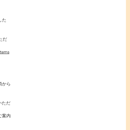
した
」
だ
items
頃から
ただ
゙案内