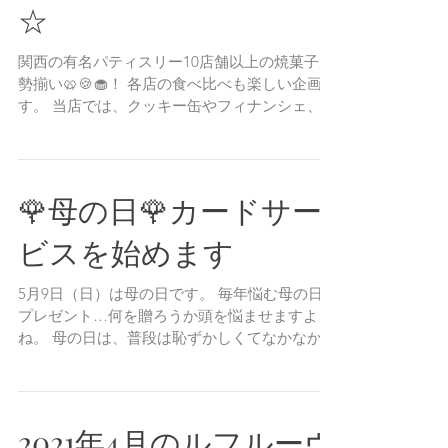
「焼菓子ギャラリー」
の出店が決まりました
☆
関西の有名パティスリー10店舗以上の焼菓子が
勢揃い🥨🍪🧁！ 各店の食べ比べも楽しい企画で
す。 当店では、クッキー缶やフィナンシェ、ケ
ーキなど12種類の焼菓子をご用意しています。
美味しいお菓子をそろえて、みなさまのお越し
をお待ちしております♪🤗！！...
🌹母の日🌹カードサー
ビスを始めます
5月9日（日）は母の日です。 毎年悩む母の日の
プレゼント…何を贈ろうか頭を悩ませますよ
ね。 母の日は、普段は恥ずかしくてなかなか言
えない感謝の気持ちを伝える絶好のチャンスで