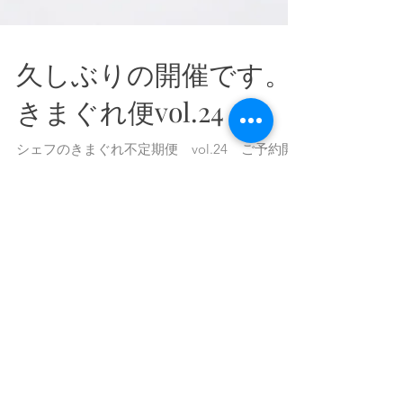
久しぶりの開催です。
きまぐれ便vol.24
シェフのきまぐれ不定期便 vol.24 ご予約開
始いたしました！
https://store.koudaiuegaki.com/items/32851273
ショコラが美味しい季節なので、 今回はショコ
ラ多め🍫＆シェフの大好きな柑橘🍊＆ナッツ🐿
がテーマ ...