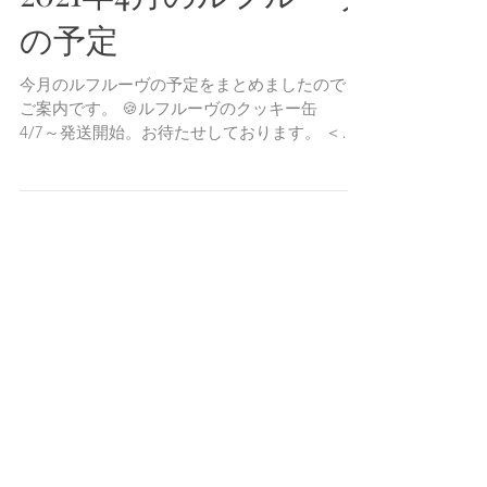
す！ 当店では、母の日ギフトとしてご利用して
いただく方に、メッセージカードを無料でお付
けするサービスを...
2021年4月のルフルーヴ
の予定
今月のルフルーヴの予定をまとめましたので、
ご案内です。 🍪ルフルーヴのクッキー缶
4/7～発送開始。お待たせしております。 ＜各
商品のご予約日＞ 🍬きまぐれ不定期便
vol.25 4/9（金） 20：00～
https://store.koudaiuegaki.co...